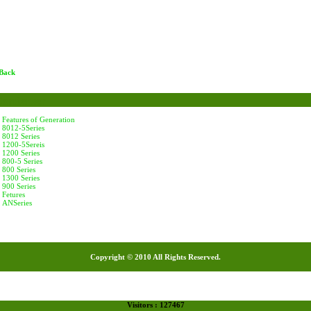
 Back
Condenser
Features of Generation
8012-5Series
8012 Series
1200-5Sereis
1200 Series
800-5 Series
800 Series
1300 Series
900 Series
Fetures
ANSeries
Copyright © 2010 All Rights Reserved.
Visitors : 127467