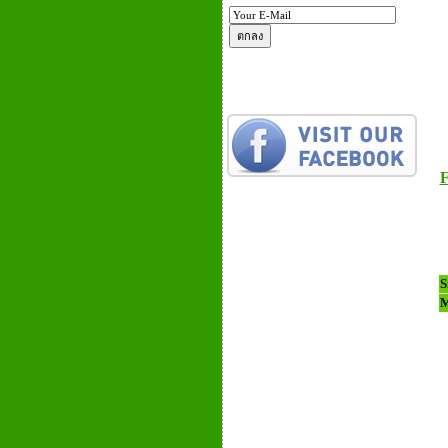
F
S
M