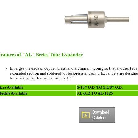
eatures of "AL" Series Tube Expander
Enlarges the ends of copper, brass, and aluminum tubing so that another tube
expanded section and soldered for leak-resistant joint. Expanders are designed
fit. Average depth of expansion is 3/4 ".
izes Available
5/16" O.D. TO 1.5/8" O.D.
odels Available
AL-312 TO AL-1625