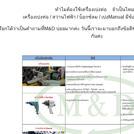
ทำไมต้องใช้เครื่องเบ่งท่อ
จำเป็นไห
❓
เครื่องเบ่งท่อ / สว่านไฟฟ้า / บ็อกซ์ลม / เบ่งManual มีข
รียกได้ว่าเป็นคำถามที่M&D บ่อยมากค่ะ วันนี้เราจะมาบอกถึงข้อดี
กันค่ะ